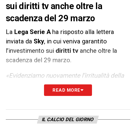
sui diritti tv anche oltre la
scadenza del 29 marzo
La
Lega Serie A
ha risposto alla lettera
inviata da
Sky
, in cui veniva garantito
l’investimento sui
diritti tv
anche oltre la
scadenza del 29 marzo.
«Evidenziamo nuovamente l’irritualità della
vostra comunicazione e vi ribadiamo
READ MORE
l’obbligo di buona fede imposto a tutti gli
offerenti che comporta il dovere di astenersi
da ogni comportamento che possa turbare
IL CALCIO DEL GIORNO
lo svolgimento della procedura di gara».