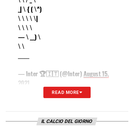
_| \ { ( \^)
\ \ \ \ \|
\ \ \ \
— \ __) \
\ \
_____
— Inter 🏆🇮🇹 (@Inter)
August 15,
2021
READ MORE
LA PLAYLIST DELLE NOSTRE TOP NEWS
IL CALCIO DEL GIORNO