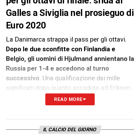
per gli ottavi di finale: sfida al
Galles a Siviglia nel prosieguo di
Euro 2020
La Danimarca strappa il pass per gli ottavi.
Dopo le due sconfitte con Finlandia e
Belgio, gli uomini di Hjulmand annientano la
Russia per 1-4 e accedono al turno
successivo
. Una qualificazione dai mille
significati dopo quanto accaduto ad Eriksen.
READ MORE
La Danimarca affrontetà ora il Galles agli
ottavi di finale di Euro 2020
: la sfida si
giocherà ad Amsterdam.
IL CALCIO DEL GIORNO