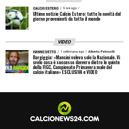
metterà la firma sul nuovo contratto con il
5 ore ago
CALCIO ESTERO
Napoli. Nel suo contratto non sarà inserita
Ultime notizie Calcio Estero: tutte le novità del
giorno provenienti da tutto il mondo
una clausola rescissoria.
Fabian Ruiz-Napoli, ecco le
VIDEO
visite mediche: arriva senza
1 settimana ago
Alberto Petrosilli
HANNO DETTO
Bargiggia: «Mancini voleva solo la Nazionale. Vi
clausola – Ore 19.00
svelo cosa è successo davvero dietro le quinte
della FIGC. Campionato Primavera male del
calcio italiano» ESCLUSIVA e VIDEO
Ormai manca l’ufficialità, ma
Fabian Ruiz
può
essere considerato un nuovo calciatore del
Napoli
. Il ventiduenne domani sosterrà le
visite mediche, ma c’è un dettaglio in più: il
contratto quinquennale da 2,5 milioni di euro
a stagione non prevederà alcuna clausola di
rescissione. Affare da 30 milioni di euro, con