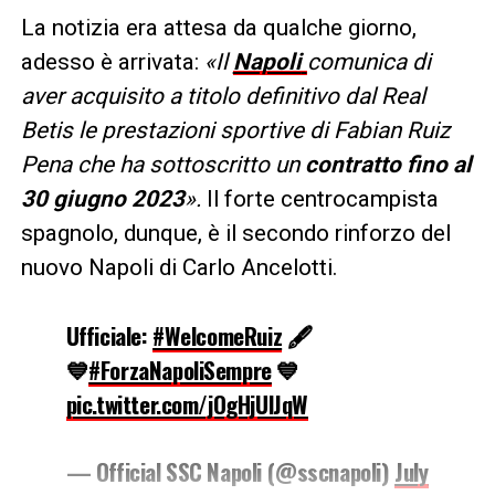
La notizia era attesa da qualche giorno,
adesso è arrivata:
«Il
Napoli
comunica di
aver acquisito a titolo definitivo dal Real
Betis le prestazioni sportive di Fabian Ruiz
Pena che ha sottoscritto un
contratto fino al
30 giugno 2023
».
Il forte centrocampista
spagnolo, dunque, è il secondo rinforzo del
nuovo Napoli di Carlo Ancelotti.
Ufficiale:
#WelcomeRuiz
🖋️
💙
#ForzaNapoliSempre
💙
pic.twitter.com/jOgHjUlJqW
— Official SSC Napoli (@sscnapoli)
July