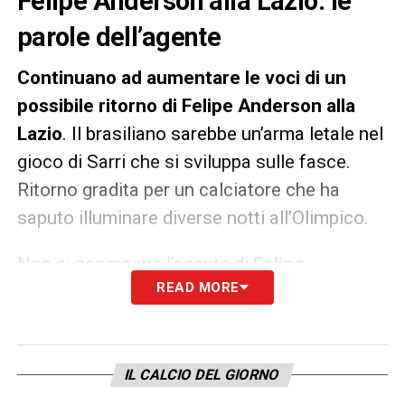
Felipe Anderson alla Lazio: le
parole dell’agente
Continuano ad aumentare le voci di un
possibile ritorno di Felipe Anderson alla
Lazio
. Il brasiliano sarebbe un’arma letale nel
gioco di Sarri che si sviluppa sulle fasce.
Ritorno gradita per un calciatore che ha
saputo illuminare diverse notti all’Olimpico.
Non si scompone l’agente di
Felipe
READ MORE
Anderson
,
Kia Ava Joorabchian
, che hai
microfoni di
Calciomercato.com
ha
glissato:
«Nulla di nuovo, ma chi lo sa…».
IL CALCIO DEL GIORNO
LA PLAYLIST DELLE NOSTRE TOP NEWS