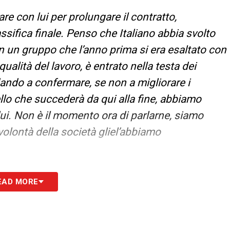
re con lui per prolungare il contratto,
ssifica finale. Penso che Italiano abbia svolto
in un gruppo che l’anno prima si era esaltato con
qualità del lavoro, è entrato nella testa dei
dando a confermare, se non a migliorare i
uello che succederà da qui alla fine, abbiamo
lui. Non è il momento ora di parlarne, siamo
volontà della società gliel’abbiamo
VE
–
«Molto difficile dare una risposta. Dai miei
EAD MORE
ccio fatica a entrare nelle dinamiche di un’altra
lo dire che Thiago Motta è un ottimo allenatore,
ati e gioco espresso. Al di là dei momenti del