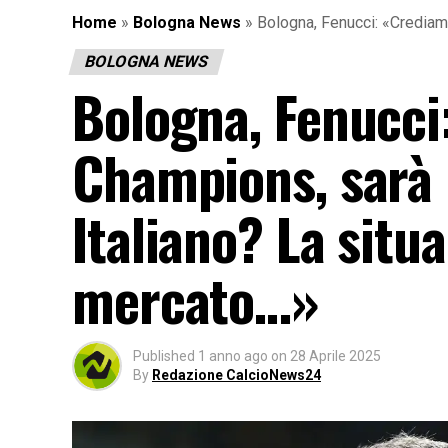
Home
»
Bologna News
»
Bologna, Fenucci: «Crediamo
BOLOGNA NEWS
Bologna, Fenucci
Champions, sarà 
Italiano? La situa
mercato…»
Published
1 anno ago
on
28 Aprile 2025
By
Redazione CalcioNews24