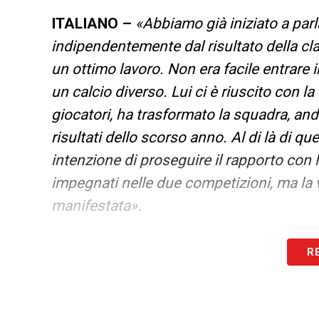
ITALIANO –
«Abbiamo già iniziato a parla
indipendentemente dal risultato della cla
un ottimo lavoro. Non era facile entrare 
un calcio diverso. Lui ci è riuscito con la 
giocatori, ha trasformato la squadra, an
risultati dello scorso anno. Al di là di q
intenzione di proseguire il rapporto con 
impegnati nelle due competizioni, ma la 
manifestata».
FALLIMENTO
THIAGO MOTTA ALLA
JU
R
trent’anni di esperienza come dirigente fa
società e non sarebbe corretto. Posso so
da noi ha fatto un buon lavoro per risult