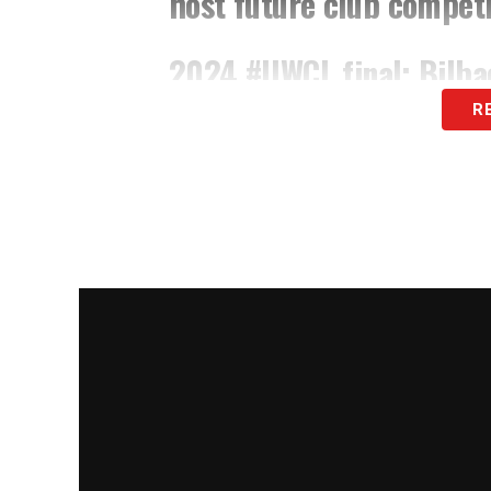
host future club competit
2024
#UWCL
final: Bilba
R
Future
#UEL
finals
🇪🇸 2022: Seville, Spai
🇭🇺 2023: Budapest, H
🇮🇪 2024: Dublin, Irel
🇪🇸 2025: Bilbao, Spai
— UEFA (@UEFA)
July 1
LA PLAYLIST DELLE NOSTRE TOP NEW