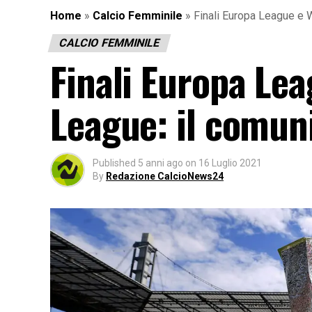
Home
»
Calcio Femminile
»
Finali Europa League e
CALCIO FEMMINILE
Finali Europa Le
League: il comun
Published
5 anni ago
on
16 Luglio 2021
By
Redazione CalcioNews24