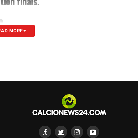
ion finals.
o
EAD MORE
n
ungary
and
n
pic.twitter.com/0wiJm7rrHa
6, 2021
S