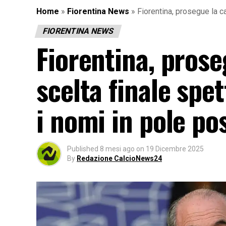
Home
»
Fiorentina News
»
Fiorentina, prosegue la c
FIORENTINA NEWS
Fiorentina, proseg
scelta finale spe
i nomi in pole po
Published
8 mesi ago
on
19 Dicembre 2025
By
Redazione CalcioNews24