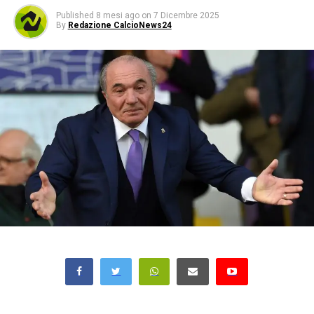
Published
8 mesi ago
on
7 Dicembre 2025
By
Redazione CalcioNews24