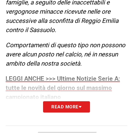
famiglie, a seguito delle inaccettabili e
vergognose minacce ricevute nelle ore
successive alla sconfitta di Reggio Emilia
contro il Sassuolo.
Comportamenti di questo tipo non possono
avere alcun posto nel calcio, né in nessun
ambito della nostra società.
LEGGI ANCHE >>> Ultime Notizie Serie A:
tutte le novità del giorno sul massimo
campionato italiano
READ MORE
Il Club si è messo subito in contatto coi
propri tesserati e con le autorità competenti
per garantire che vengano adottate tutte le