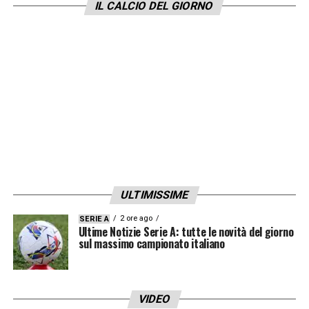
IL CALCIO DEL GIORNO
misure necessarie a tutela della sicurezza e
della serenità dei giocatori, dei membri dello
Staff, dei loro cari e delle famiglie coinvolte».
LA PLAYLIST DELLE NOSTRE TOP NEWS
ULTIMISSIME
2 ore ago
SERIE A
Ultime Notizie Serie A: tutte le novità del giorno
sul massimo campionato italiano
VIDEO