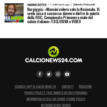
1 settimana ago
Alberto Petrosilli
HANNO DETTO
Bargiggia: «Mancini voleva solo la Nazionale. Vi
svelo cosa è successo davvero dietro le quinte
della FIGC. Campionato Primavera male del
calcio italiano» ESCLUSIVA e VIDEO
SCARICA L’APP DI CALCIO NEWS 24
CONTATTI
REDAZIONE
PRIVACY POLICY E TRATTAMENTO DEI DATI PERSONALI
INFORMATIVA ESTESA SUI COOKIE (COOKIE POLICY)
NETWORK SPORT REVIEW