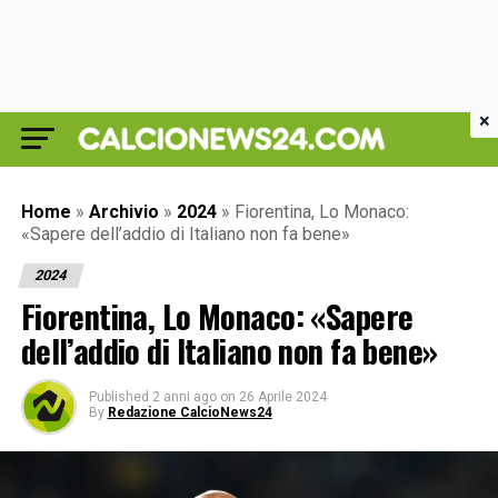
×
Home
»
Archivio
»
2024
»
Fiorentina, Lo Monaco:
«Sapere dell’addio di Italiano non fa bene»
2024
Fiorentina, Lo Monaco: «Sapere
dell’addio di Italiano non fa bene»
Published
2 anni ago
on
26 Aprile 2024
By
Redazione CalcioNews24