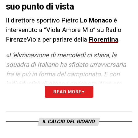
suo punto di vista
Il direttore sportivo Pietro
Lo Monaco
è
intervenuto a “Viola Amore Mio” su Radio
FirenzeViola per parlare della
Fiorentina
.
«L’eliminazione di mercoledì ci stava, la
squadra di Italiano ha sfidato un’avversaria
fra le più in forma del campionato. E con
individualità di grosso spessore. Non era
READ MORE
facile spuntarla a Bergamo. Il rammarico per
come sono stati vissuti certi momenti della
partita è comprensibile, ma la Fiorentina sta
facendo quello che è nelle sue possibilità,
IL CALCIO DEL GIORNO
almeno secondo la potenzialità del proprio