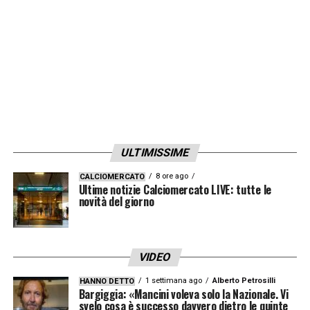
organico. Oltretutto io ritengo che non faccia
bene sapere che a fine stagione l’allenatore
andrà via
»
LA PLAYLIST DELLE NOSTRE TOP NEWS
ULTIMISSIME
8 ore ago
CALCIOMERCATO
Ultime notizie Calciomercato LIVE: tutte le
novità del giorno
VIDEO
1 settimana ago
Alberto Petrosilli
HANNO DETTO
Bargiggia: «Mancini voleva solo la Nazionale. Vi
svelo cosa è successo davvero dietro le quinte