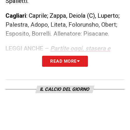
Spalletti.
Cagliari
: Caprile; Zappa, Deiola (C), Luperto;
Palestra, Adopo, Liteta, Folorunsho, Obert;
Esposito, Borrelli. Allenatore: Pisacane.
LEGGI ANCHE –
Partite oggi, stasera e
domani: guida alla Diretta TV
READ MORE
LA PLAYLIST DELLE NOSTRE TOP NEWS
IL CALCIO DEL GIORNO