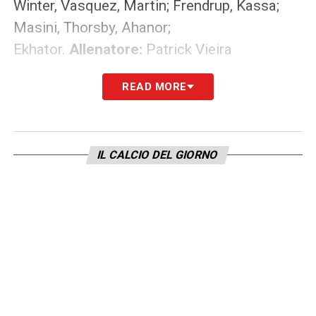
Winter, Vasquez, Martin; Frendrup, Kassa;
Masini, Thorsby, Ahanor;
Ekhator.
Allenatore:
Patrick Vieira
READ MORE
LA PLAYLIST DELLE NOSTRE TOP NEWS
IL CALCIO DEL GIORNO