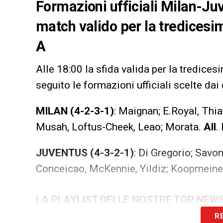
Formazioni ufficiali Milan-Juve
match valido per la tredicesi
A
Alle 18:00 la sfida valida per la tredices
seguito le formazioni ufficiali scelte dai 
MILAN (4-2-3-1)
: Maignan; E.Royal, Thi
Musah, Loftus-Cheek, Leao; Morata.
All
.
JUVENTUS (4-3-2-1)
: Di Gregorio; Savon
Conceicao, McKennie, Yildiz; Koopmeine
LA PLAYLIST DELLE NOSTRE TOP NEW
R