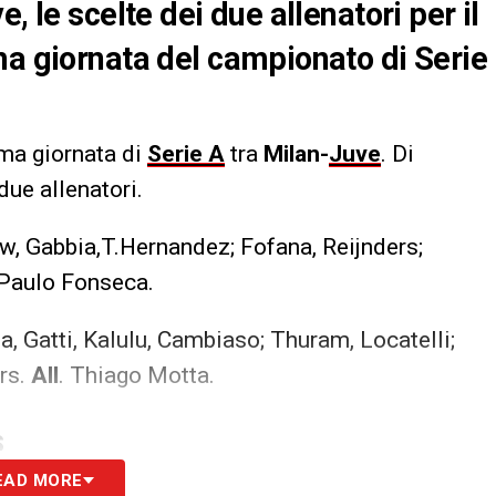
, le scelte dei due allenatori per il
ma giornata del campionato di Serie
ima giornata di
Serie A
tra
Milan-
Juve
. Di
due allenatori.
aw, Gabbia,T.Hernandez; Fofana, Reijnders;
 Paulo Fonseca.
a, Gatti, Kalulu, Cambiaso; Thuram, Locatelli;
rs.
All
. Thiago Motta.
S
EAD MORE