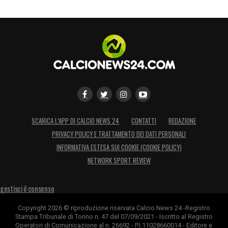
SCARICA L’APP DI CALCIO NEWS 24
CONTATTI
REDAZIONE
PRIVACY POLICY E TRATTAMENTO DEI DATI PERSONALI
INFORMATIVA ESTESA SUI COOKIE (COOKIE POLICY)
NETWORK SPORT REVIEW
gestisci il consenso
Copyright 2026 © riproduzione riservata Calcio News 24 -Registro
Stampa Tribunale di Torino n. 47 del 07/09/2021 - Iscritto al Registro
Operatori di Comunicazione al n. 26692 - P.I.11028660014 - Editore e