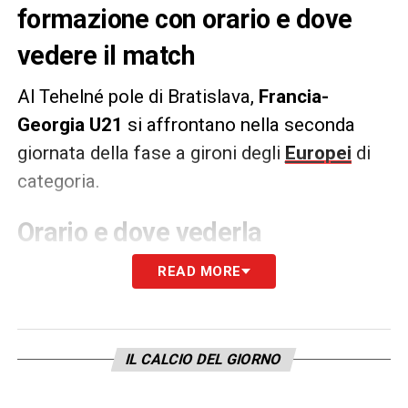
formazione con orario e dove
vedere il match
Al Tehelné pole di Bratislava,
Francia-
Georgia U21
si affrontano
nella seconda
giornata della fase a gironi degli
Europei
di
categoria.
Orario e dove vederla
Francia-Georgia
U21
si gioca sabato 14
READ MORE
giugno 2025 alle ore 21:00. La partita sarà
trasmessa in in streaming gratis per tutti su
UEFA.TV.
IL CALCIO DEL GIORNO