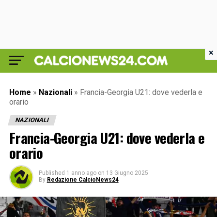
×
Home
»
Nazionali
»
Francia-Georgia U21: dove vederla e
orario
NAZIONALI
Francia-Georgia U21: dove vederla e
orario
Published
1 anno ago
on
13 Giugno 2025
By
Redazione CalcioNews24