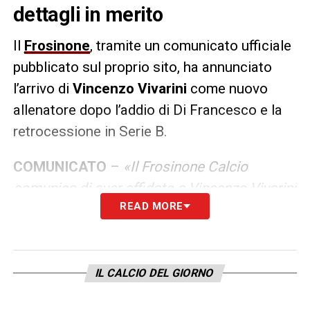
dettagli in merito
Il
Frosinone
, tramite un comunicato ufficiale
pubblicato sul proprio sito, ha annunciato
l’arrivo di
Vincenzo Vivarini
come nuovo
allenatore dopo l’addio di Di Francesco e la
retrocessione in Serie B.
COMUNICATO
–
«Il Frosinone Calcio
comunica di aver affidato a Vincenzo Vivarini
READ MORE
il ruolo di allenatore responsabile della
Prima squadra. Il tecnico, nativo di Ari, ha
firmato un accordo che lo legherà al Club
giallazzurro fino al 30 giugno 2026».
IL CALCIO DEL GIORNO