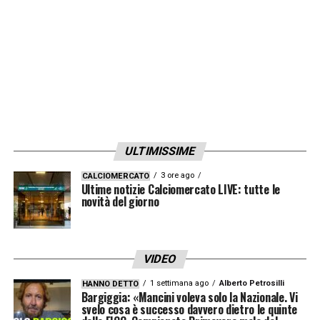
dirlo, perché non ho trattative con nessuno.
La situazione delle big? La conferma di Xabi
Alonso al Bayer Leverkusen ha aperto per
Liverpool e Bayern Monaco diverse
candidature importanti. Così come il
Barcellona. Sono tre panchine interessanti e
molto ambite ora
»
ULTIMISSIME
3 ore ago
CALCIOMERCATO
LA PLAYLIST DELLE NOSTRE TOP NEWS
Ultime notizie Calciomercato LIVE: tutte le
novità del giorno
VIDEO
1 settimana ago
Alberto Petrosilli
HANNO DETTO
Bargiggia: «Mancini voleva solo la Nazionale. Vi
svelo cosa è successo davvero dietro le quinte