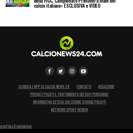
della FIGC. Campionato Primavera male del
calcio italiano» ESCLUSIVA e VIDEO
SCARICA L’APP DI CALCIO NEWS 24
CONTATTI
REDAZIONE
PRIVACY POLICY E TRATTAMENTO DEI DATI PERSONALI
INFORMATIVA ESTESA SUI COOKIE (COOKIE POLICY)
NETWORK SPORT REVIEW
gestisci il consenso