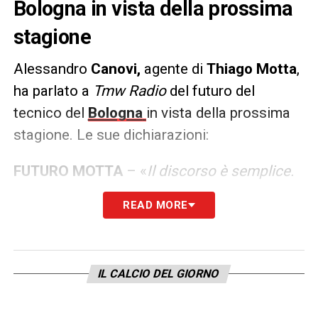
Bologna in vista della prossima
stagione
Alessandro
Canovi,
agente di
Thiago Motta
,
ha parlato a
Tmw Radio
del futuro del
tecnico del
Bologna
in vista della prossima
stagione. Le sue dichiarazioni:
FUTURO MOTTA
– «
Il discorso è semplice.
Uno non si rende conto cosa sta facendo al
READ MORE
Bologna oggi. La priorità di Motta davvero
non è il suo futuro. Il vero interesse è il
Bologna, c’è un ambiente incredibile e sente
IL CALCIO DEL GIORNO
sulle sue spalle il peso di questa situazione
incredibile. Rimarrà al Bologna? Non posso