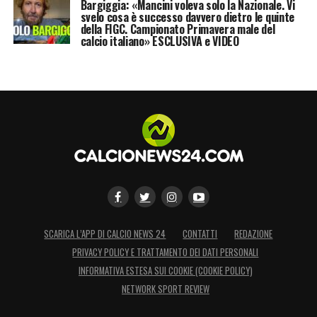
Bargiggia: «Mancini voleva solo la Nazionale. Vi
svelo cosa è successo davvero dietro le quinte
della FIGC. Campionato Primavera male del
calcio italiano» ESCLUSIVA e VIDEO
SCARICA L’APP DI CALCIO NEWS 24
CONTATTI
REDAZIONE
PRIVACY POLICY E TRATTAMENTO DEI DATI PERSONALI
INFORMATIVA ESTESA SUI COOKIE (COOKIE POLICY)
NETWORK SPORT REVIEW