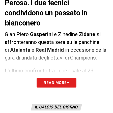
Perosa. I due tecnici
condividono un passato in
bianconero
Gian Piero
Gasperini
e Zinedine
Zidane
si
affronteranno questa sera sulle panchine
di
Atalanta
e
Real
Madrid
in occasione della
gara di andata degli ottavi di Champions.
L’ultimo confronto tra i due risale al 23
agosto 2000, per la classica amichevole
READ MORE
Juve A-Juve B
a Villar Perosa. Zizou allora
era giocatore, ovviamente della Juve A, e
Gasp tecnico della Primavera bianconera:
IL CALCIO DEL GIORNO
proprio il francese andò in rete su punizione.