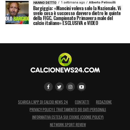
1 settimana ago
Alberto Petrosilli
HANNO DETTO
Bargiggia: «Mancini voleva solo la Nazionale. Vi
svelo cosa è successo davvero dietro le quinte
della FIGC. Campionato Primavera male del
calcio italiano» ESCLUSIVA e VIDEO
SCARICA L’APP DI CALCIO NEWS 24
CONTATTI
REDAZIONE
PRIVACY POLICY E TRATTAMENTO DEI DATI PERSONALI
INFORMATIVA ESTESA SUI COOKIE (COOKIE POLICY)
NETWORK SPORT REVIEW