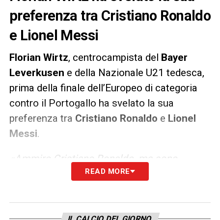
preferenza tra Cristiano Ronaldo
e Lionel Messi
Florian Wirtz
, centrocampista del
Bayer
Leverkusen
e della Nazionale U21 tedesca,
prima della finale dell’Europeo di categoria
contro il Portogallo ha svelato la sua
preferenza tra
Cristiano Ronaldo
e
Lionel
Messi
.
«Ammiro Cristiano Ronaldo, ma sono
READ MORE
sempre stato un grande fan di Messi. Ho
sempre dormito con la maglietta di Leo».
LA PLAYLIST DELLE NOSTRE TOP NEWS
IL CALCIO DEL GIORNO