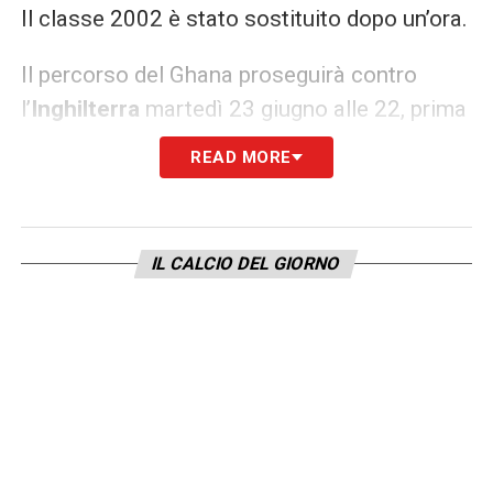
Il classe 2002 è stato sostituito dopo un’ora.
Il percorso del Ghana proseguirà contro
l’
Inghilterra
martedì 23 giugno alle 22, prima
della chiusura del girone contro la
Croazia
READ MORE
sabato 27 alle 23. Panama tornerà in campo
nella notte tra il 23 e il 24 giugno contro la
Croazia, poi affronterà l’Inghilterra il 27
IL CALCIO DEL GIORNO
giugno.
Chi è Yirenkyi: il nuovo talento
che piace all’Europa
Il profilo di
Yirenkyi
è già finito sul taccuino
di diversi club europei. A gennaio erano