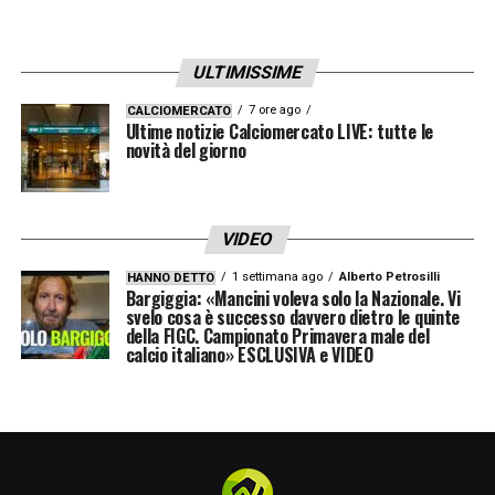
arrivate le prime proposte, ma il
Nordsjaelland ha scelto di trattenerlo fino a
ULTIMISSIME
fine stagione.
7 ore ago
CALCIOMERCATO
Ultime notizie Calciomercato LIVE: tutte le
Classe 2006, è un
centrocampista difensivo
novità del giorno
moderno:
mette ordine in mezzo al campo
VIDEO
ha visione di gioco da regista
1 settimana ago
Alberto Petrosilli
HANNO DETTO
Bargiggia: «Mancini voleva solo la Nazionale. Vi
può giocare da mediano puro
svelo cosa è successo davvero dietro le quinte
della FIGC. Campionato Primavera male del
si adatta sia a un centrocampo a due sia a uno a
calcio italiano» ESCLUSIVA e VIDEO
quattro
nella seconda parte di stagione ha ricoperto anche
il ruolo di
braccetto
in una difesa a tre
Ha un contratto fino al
2030
e una