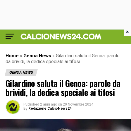
×
Home
»
Genoa News
»
Gilardino saluta il Genoa: parole
da brividi, la dedica speciale ai tifosi
GENOA NEWS
Gilardino saluta il Genoa: parole da
brividi, la dedica speciale ai tifosi
Published
2 anni ago
on
20 Novembre 2024
By
Redazione CalcioNews24