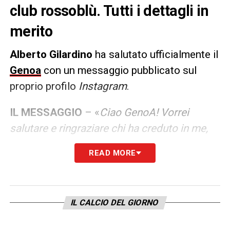
club rossoblù. Tutti i dettagli in
merito
Alberto Gilardino
ha salutato ufficialmente il
Genoa
con un messaggio pubblicato sul
proprio profilo
Instagram
.
IL MESSAGGIO
– «
Ciao GenoA! Vorrei
salutare e ringraziare chi ha creduto in me,
come Allenatore e, prima di tutto, come
READ MORE
Uomo. Un saluto e un grazie a tutti i giocatori
che in questi anni hanno condiviso con me
questo lungo ed emozionante viaggio, ai
IL CALCIO DEL GIORNO
miei due alleati fidati, Tano e Dario (il vice
Caridi e Dainelli, ndr), e a tutto il mio staff.