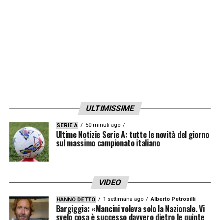
Ringrazio di cuore tutte le persone che
lavorano al Pio con dedizione e passione,
costantemente per il bene della squadra.
Grazie a tutto il Popolo Genoano, anima
instancabile e cuore pulsante del Grifone,
grazie per avermi fatto sentire parte di
qualcosa di unico e straordinario. Vi porterò
ULTIMISSIME
nel cuore, per sempre. Gila
».
50 minuti ago
SERIE A
Ultime Notizie Serie A: tutte le novità del giorno
sul massimo campionato italiano
LA PLAYLIST DELLE NOSTRE TOP NEWS
VIDEO
1 settimana ago
Alberto Petrosilli
HANNO DETTO
Bargiggia: «Mancini voleva solo la Nazionale. Vi
svelo cosa è successo davvero dietro le quinte