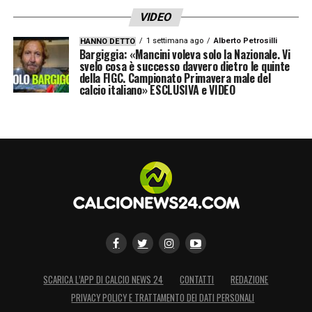
VIDEO
1 settimana ago
Alberto Petrosilli
HANNO DETTO
Bargiggia: «Mancini voleva solo la Nazionale. Vi
svelo cosa è successo davvero dietro le quinte
della FIGC. Campionato Primavera male del
calcio italiano» ESCLUSIVA e VIDEO
SCARICA L’APP DI CALCIO NEWS 24
CONTATTI
REDAZIONE
PRIVACY POLICY E TRATTAMENTO DEI DATI PERSONALI