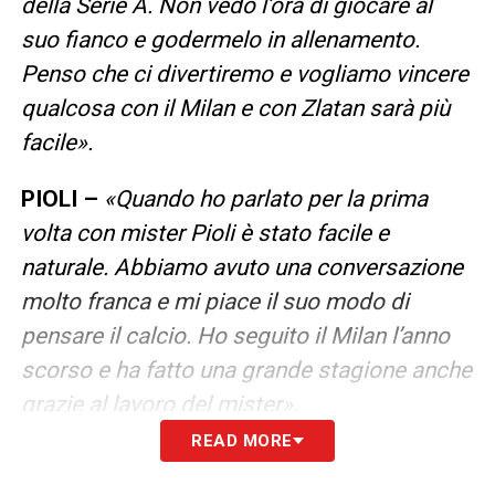
della Serie A. Non vedo l’ora di giocare al
suo fianco e godermelo in allenamento.
Penso che ci divertiremo e vogliamo vincere
qualcosa con il Milan e con Zlatan sarà più
facile».
PIOLI –
«Quando ho parlato per la prima
volta con mister Pioli è stato facile e
naturale. Abbiamo avuto una conversazione
molto franca e mi piace il suo modo di
pensare il calcio. Ho seguito il Milan l’anno
scorso e ha fatto una grande stagione anche
grazie al lavoro del mister».
READ MORE
LEGGI LE DICHIARAZIONI COMPLETE SU
MILANNEWS24