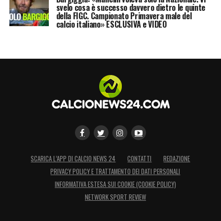
svelo cosa è successo davvero dietro le quinte
della FIGC. Campionato Primavera male del
calcio italiano» ESCLUSIVA e VIDEO
SCARICA L’APP DI CALCIO NEWS 24
CONTATTI
REDAZIONE
PRIVACY POLICY E TRATTAMENTO DEI DATI PERSONALI
INFORMATIVA ESTESA SUI COOKIE (COOKIE POLICY)
NETWORK SPORT REVIEW