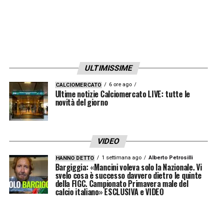
produrre talenti, per averli già in casa
».
SIMEONE
«
Simeone mi auguro che faccia
gol anche domenica, ma se lo fa fra un anno,
fra due o tre, se rimane qui da noi non
ULTIMISSIME
cambia nulla. Simeone il suo lo ha fatto
anche se sì, avrebbe anche potuto fare di
6 ore ago
CALCIOMERCATO
Ultime notizie Calciomercato LIVE: tutte le
più, ma nella stagione del Toro è stato tra i
novità del giorno
più positivi
».
LA CONTESTAZIONE A CAIRO
«
Siamo
VIDEO
quasi a un punto di non ritorno,
1 settimana ago
Alberto Petrosilli
HANNO DETTO
Bargiggia: «Mancini voleva solo la Nazionale. Vi
bisognerebbe fare qualcosa, dobbiamo
svelo cosa è successo davvero dietro le quinte
della FIGC. Campionato Primavera male del
pensare alla strategia per andare avanti. Il
calcio italiano» ESCLUSIVA e VIDEO
Comunale era pieno di colori e passione: ora
guardo in tv la partita del Toro e sembra