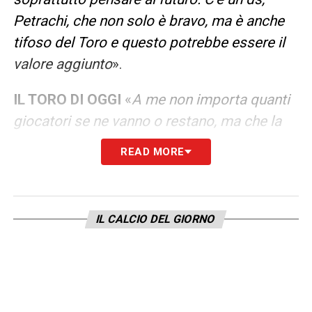
Petrachi, che non solo è bravo, ma è anche
tifoso del Toro e questo potrebbe essere il
valore aggiunto
».
IL TORO DI OGGI
«
A me non importa quanti
giocatori se ne vanno o restano, ma che la
squadra sia competitiva e raccolga
READ MORE
soddisfazioni, arrivando a traguardi migliori.
Credo che il Toro debba essere più attento e
più bravo nelle scelte che fa, quelle dei
IL CALCIO DEL GIORNO
calciatori da prendere e da tagliare, se hanno
reso meno delle aspettative. Serve una
programmazione importante, anche
attraverso un settore giovanile che possa