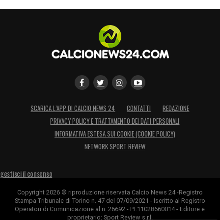
tornato il Covid, mentre altrove no. Vedo
spazi vuoti, assenza di calore e trasporto,
abbiamo perso il senso di appartenenza.
L’unica cosa che può succedere è che un
domani questa società possa essere
appetibile per essere presa da altri e si vivrà
una situazione diversa, ma non bisogna
SCARICA L’APP DI CALCIO NEWS 24
CONTATTI
REDAZIONE
aspettare quel momento. A me Cairo ha
PRIVACY POLICY E TRATTAMENTO DEI DATI PERSONALI
INFORMATIVA ESTESA SUI COOKIE (COOKIE POLICY)
detto più volte di voler vendere il Toro, mi ha
NETWORK SPORT REVIEW
detto: “Sono stufo di questa continua
contestazione che penalizza me e la
gestisci il consenso
squadra, ma se nessuno mi prospetta la
Copyright 2026 © riproduzione riservata Calcio News 24 -Registro
possibilità di comprare cosa devo fare?
Stampa Tribunale di Torino n. 47 del 07/09/2021 - Iscritto al Registro
Operatori di Comunicazione al n. 26692 - P.I.11028660014 - Editore e
Devo regalare il Toro?”. Va considerato il
proprietario: Sport Review s.r.l.