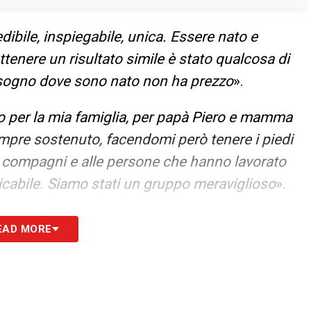
dibile, inspiegabile, unica. Essere nato e
ttenere un risultato simile è stato qualcosa di
n sogno dove sono nato non ha prezzo
».
 per la mia famiglia, per papà Piero e mamma
mpre sostenuto, facendomi però tenere i piedi
iei compagni e alle persone che hanno lavorato
ticabile. Siamo stati un gruppo meraviglioso
».
e l’obiettivo principale sarà provare a salvare la
EAD MORE
nti occasioni il Frosinone non ci è mai riuscito.
tivo all’altezza di giocare in B, poi invece ho
 sempre al massimo delle mie forze.
. Aspettiamo però il campo
».