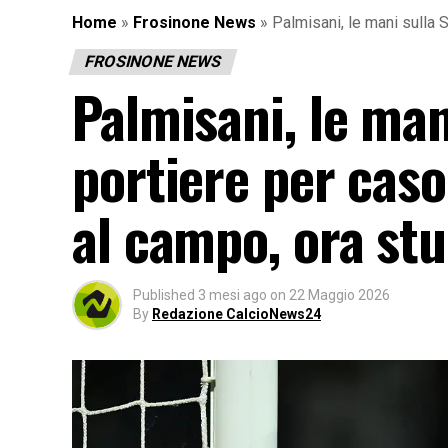
Home
»
Frosinone News
»
Palmisani, le mani sulla 
FROSINONE NEWS
Palmisani, le mani
portiere per caso
al campo, ora st
Published
3 mesi ago
on
22 Maggio 2026
By
Redazione CalcioNews24