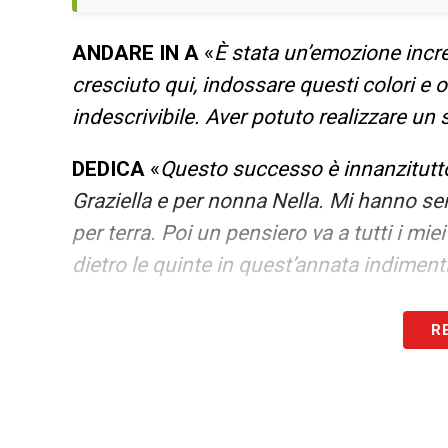
ANDARE IN A
«
È stata un’emozione incre
cresciuto qui, indossare questi colori e o
indescrivibile. Aver potuto realizzare u
DEDICA
«
Questo successo è innanzitutto
Graziella e per nonna Nella. Mi hanno se
per terra. Poi un pensiero va a tutti i m
dietro le quinte in quest’annata indimen
SI SENTE PRONTO PER LA A
«
È ovvio ch
R
categoria, anche perché nelle tre precede
Se mi sento pronto? Quest’anno non mi sen
disputato un grande torneo. Mi allenerò
Mentalmente sono già concentratissimo