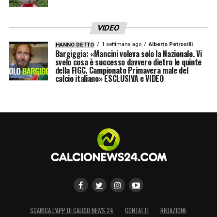
VIDEO
1 settimana ago
Alberto Petrosilli
HANNO DETTO
Bargiggia: «Mancini voleva solo la Nazionale. Vi
svelo cosa è successo davvero dietro le quinte
della FIGC. Campionato Primavera male del
calcio italiano» ESCLUSIVA e VIDEO
SCARICA L’APP DI CALCIO NEWS 24
CONTATTI
REDAZIONE