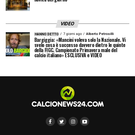
progetto e le indiscrezioni circolate non
trovano alcun riscontro nella realtà.
VIDEO
LA PLAYLIST DELLE NOSTRE TOP NEWS
7 giorni ago
Alberto Petrosilli
HANNO DETTO
Bargiggia: «Mancini voleva solo la Nazionale. Vi
svelo cosa è successo davvero dietro le quinte
della FIGC. Campionato Primavera male del
calcio italiano» ESCLUSIVA e VIDEO