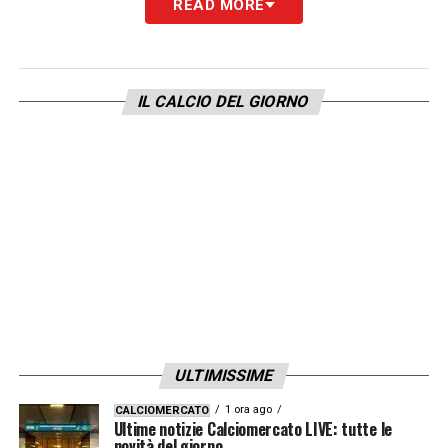
READ MORE
sono FALSE”.
“NON c’è alcuna possibilità che questo
IL CALCIO DEL GIORNO
accada e non esiste alcuna clausola
contrattuale che lo consenta”.
“Stiamo valutando AZIONE LEGALE per
l’uso dell’immagine del nostro giocatore in
questo contesto”.
Una presa di posizione netta e decisa che
chiude, almeno per il momento, qualsiasi
scenario legato a un possibile addio di
ULTIMISSIME
Haaland
. Il messaggio del City è chiaro: il
1 ora ago
CALCIOMERCATO
centravanti norvegese resta al centro del
Ultime notizie Calciomercato LIVE: tutte le
novità del giorno