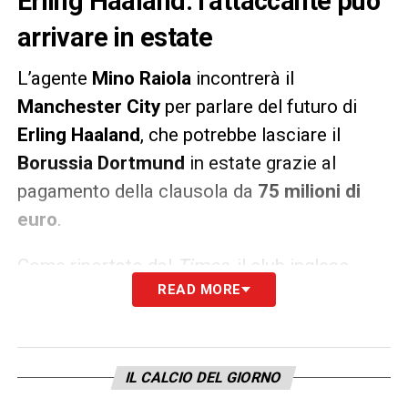
Erling Haaland: l’attaccante può
arrivare in estate
L’agente
Mino
Raiola
incontrerà il
Manchester
City
per parlare del futuro di
Erling
Haaland
, che potrebbe lasciare il
Borussia Dortmund
in estate grazie al
pagamento della clausola da
75 milioni di
euro
.
Come riportato dal
Times
, il club inglese
READ MORE
sarebbe intenzionato ad anticipare la
trattativa con i tedeschi per bruciare la
concorrenza degli altri top club europei.
IL CALCIO DEL GIORNO
LA PLAYLIST DELLE NOSTRE TOP NEWS