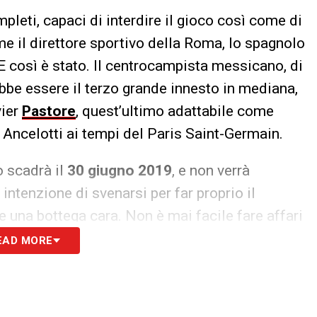
leti, capaci di interdire il gioco così come di
me il direttore sportivo della Roma, lo spagnolo
 così è stato. Il centrocampista messicano, di
ebbe essere il terzo grande innesto in mediana,
vier
Pastore
, quest’ultimo adattabile come
 Ancelotti ai tempi del Paris Saint-Germain.
o scadrà il
30 giugno 2019
, e non verrà
 intenzione di svenarsi per far proprio il
 una bottega cara. Non è mai facile fare affari
enziato da
Sky Sport,
tenterà di trovare un
EAD MORE
circi, allora l’arrivo di Herrera potrebbe
quando arriverebbe a
parametro zero
. Nel cuore
addio di Radja
Nainggolan
, ed Herrera sembra