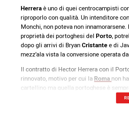
Herrera
è uno di quei centrocampisti comp
riproporlo con qualità. Un intenditore co
Monchi, non poteva non innamorarsene. E
proprietà dei portoghesi del
Porto
, potr
dopo gli arrivi di Bryan
Cristante
e di Ja
mezz’ala vista la conversione operata da
Il contratto di Hector Herrera con il Port
rinnovato, motivo per cui la
Roma
non ha
cartellino ma quella portoghese è sempre
con i lusitani, perciò Monchi, come evid
R
accordo economico ma se non dovesse rius
essere rimandato alla prossima estate, 
dell’Olimpico c’è un vuoto lasciato dall’