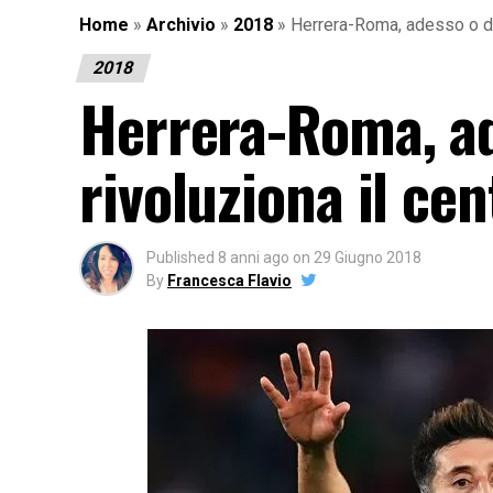
Home
»
Archivio
»
2018
»
Herrera-Roma, adesso o do
2018
Herrera-Roma, a
rivoluziona il c
Published
8 anni ago
on
29 Giugno 2018
By
Francesca Flavio