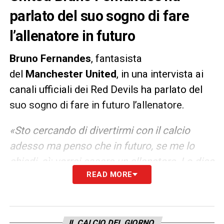
parlato del suo sogno di fare
l’allenatore in futuro
Bruno Fernandes
, fantasista
del
Manchester United
, in una intervista ai
canali ufficiali dei Red Devils ha parlato del
suo sogno di fare in futuro l’allenatore.
«Sto cercando di divertirmi con il calcio
adesso ma penso che in futuro, se me lo
chiedi, sì: vorrei essere un allenatore. Lo dico
READ MORE
con onestà, mi piacerebbe allenare. Non so
quale squadra mi piacerebbe gestire.
Certo, la squadra più grande che potrei
allenare sarebbe il Manchester United, sarò
IL CALCIO DEL GIORNO