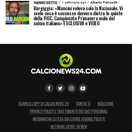
1 settimana ago
Alberto Petrosilli
HANNO DETTO
Bargiggia: «Mancini voleva solo la Nazionale. Vi
svelo cosa è successo davvero dietro le quinte
della FIGC. Campionato Primavera male del
calcio italiano» ESCLUSIVA e VIDEO
SCARICA L’APP DI CALCIO NEWS 24
CONTATTI
REDAZIONE
PRIVACY POLICY E TRATTAMENTO DEI DATI PERSONALI
INFORMATIVA ESTESA SUI COOKIE (COOKIE POLICY)
NETWORK SPORT REVIEW