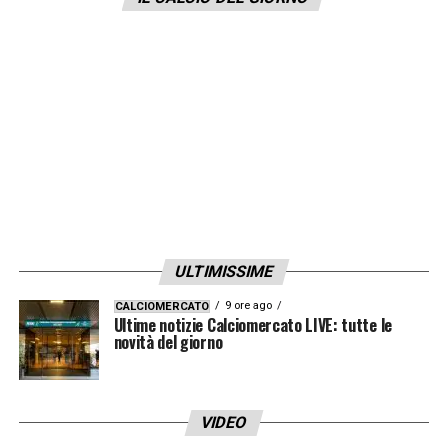
felice. Quindi adesso potrei dire qualche
parola in modo che la gente lo sa e poi
possa spingere per avermi come allenatore
in futuro. In questo modo possono fare un
po’ di pressione per portarmi ad essere
mister dello United (ride ndr)».
LA PLAYLIST DELLE NOSTRE TOP NEWS
ULTIMISSIME
9 ore ago
CALCIOMERCATO
Ultime notizie Calciomercato LIVE: tutte le
novità del giorno
VIDEO