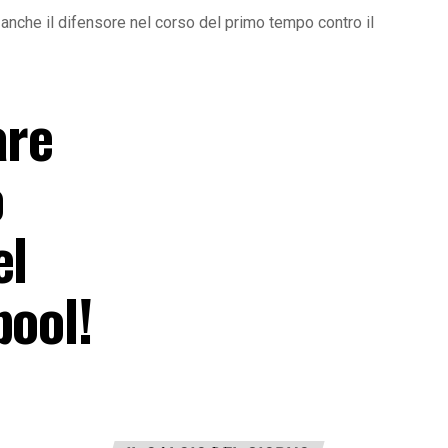
anche il difensore nel corso del primo tempo contro il
are
o
el
pool!