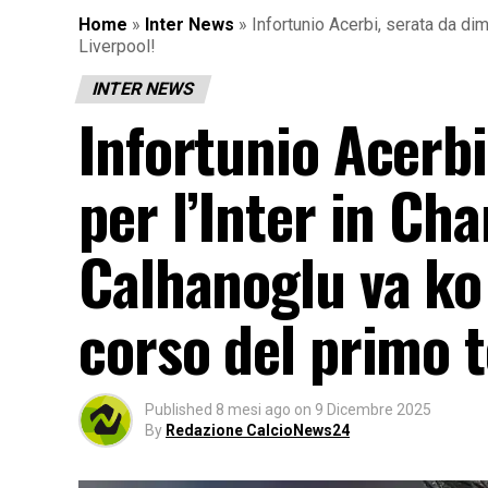
Home
»
Inter News
»
Infortunio Acerbi, serata da di
Liverpool!
INTER NEWS
Infortunio Acerbi
per l’Inter in C
Calhanoglu va ko 
corso del primo t
Published
8 mesi ago
on
9 Dicembre 2025
By
Redazione CalcioNews24