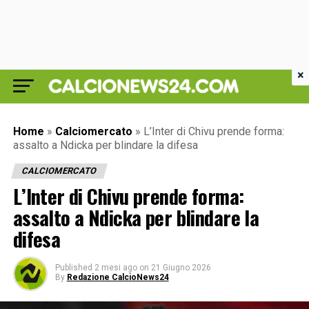
×
Home
»
Calciomercato
»
L’Inter di Chivu prende forma:
assalto a Ndicka per blindare la difesa
CALCIOMERCATO
L’Inter di Chivu prende forma:
assalto a Ndicka per blindare la
difesa
Published
2 mesi ago
on
21 Giugno 2026
By
Redazione CalcioNews24