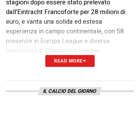
stagioni dopo essere stato prelevato
dall’Eintracht Francoforte per 28 milioni di
euro, e vanta una solida ed estesa
esperienza in campo continentale, con 58
presenze in Europa League e diverse
apparizioni in Champions League.
READ MORE
Destinato a compiere
27 anni
il prossimo 20
agosto, Ndicka si trova nel pieno della sua
maturità calcistica e possiede le
IL CALCIO DEL GIORNO
caratteristiche fisiche e tecniche perfette per
il modulo di Chivu: 192 centimetri di altezza,
piede sinistro educato e grande abilità come
colpitore di testa.