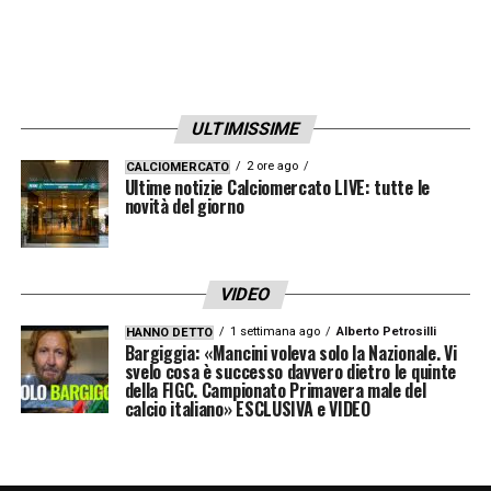
La potenziale operazione si intreccia
inevitabilmente con le stringenti necessità
finanziarie della società giallorossa. Entro
lo
spartiacque del 30 giugno,
la dirigenza
ULTIMISSIME
americana deve registrare 60 milioni di euro
in plusvalenze per rispettare i rigidi paletti
2 ore ago
CALCIOMERCATO
Ultime notizie Calciomercato LIVE: tutte le
imposti dal Fair Play Finanziario.
novità del giorno
Il cartellino di Ndicka è valutato intorno ai
40 milioni di euro
, una cifra importante che
VIDEO
tiene conto anche di una percentuale sul
1 settimana ago
Alberto Petrosilli
HANNO DETTO
Bargiggia: «Mancini voleva solo la Nazionale. Vi
prezzo di vendita destinata al giocatore
svelo cosa è successo davvero dietro le quinte
della FIGC. Campionato Primavera male del
stesso e al suo entourage.
calcio italiano» ESCLUSIVA e VIDEO
Nel frattempo, l’Inter si conferma una delle
società più attive in questa fase di mercato e