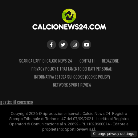
non si ferma a un solo obiettivo. Per il
reparto difensivo si continua a lavorare su
Oumar Solet
dell’Udinese, con un gap di
circa 5 milioni considerato ampiamente
colmabile. Sulla corsia di destra, per
sostituire il vuoto lasciato da Dumfries,
SCARICA L’APP DI CALCIO NEWS 24
CONTATTI
REDAZIONE
l’arrivo di Marco Palestra
sembra ormai in
PRIVACY POLICY E TRATTAMENTO DEI DATI PERSONALI
fase di chiusura.
INFORMATIVA ESTESA SUI COOKIE (COOKIE POLICY)
NETWORK SPORT REVIEW
A centrocampo, infine, il mirino è puntato su
Curtis Jones
: l’affondo decisivo per il
gestisci il consenso
britannico scatterà non appena si riuscirà a
Copyright 2026 © riproduzione riservata Calcio News 24 -Registro
sbloccare l’uscita di Davide Frattesi in
Stampa Tribunale di Torino n. 47 del 07/09/2021 - Iscritto al Registro
Operatori di Comunicazione al n. 26692 - P.I.11028660014 - Editore e
direzione Nottingham.
proprietario: Sport Review s.r.l.
Change privacy settings