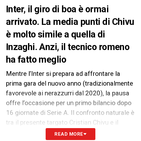
Inter, il giro di boa è ormai
arrivato. La media punti di Chivu
è molto simile a quella di
Inzaghi. Anzi, il tecnico romeno
ha fatto meglio
Mentre l’Inter si prepara ad affrontare la
prima gara del nuovo anno (tradizionalmente
favorevole ai nerazzurri dal 2020), la pausa
offre l’occasione per un primo bilancio dopo
16 giornate di Serie A. Il confronto naturale è
tra il presente targato Cristian Chivu e il
recente passato sotto la guida di Simone
READ MORE