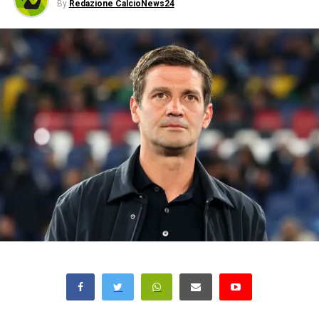
By
Redazione CalcioNews24