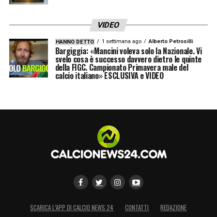
vede attualmente con una lunghezza di
vantaggio sul Milan e due sul Napoli.
VIDEO
1 settimana ago
Alberto Petrosilli
HANNO DETTO
LEGGI ANCHE >>> Ultime Notizie Serie A:
Bargiggia: «Mancini voleva solo la Nazionale. Vi
svelo cosa è successo davvero dietro le quinte
tutte le novità del giorno sul massimo
della FIGC. Campionato Primavera male del
calcio italiano» ESCLUSIVA e VIDEO
campionato italiano
Il bilancio statistico mostra luci e ombre:
l’Inter vanta il miglior attacco del torneo con
35 reti (meno delle 40 di Inzaghi l’anno
scorso), ma una difesa che ha già concesso
14 gol. Migliorare la solidità arretrata sarà
decisivo per il titolo, proprio come
dimostrato dal Napoli di Conte la passata
SCARICA L’APP DI CALCIO NEWS 24
CONTATTI
REDAZIONE
stagione, capace di spuntarla grazie a una