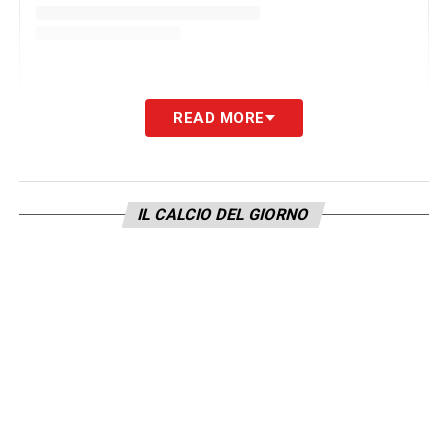
READ MORE
A post shared by Antonio Conte (@antonioconte)
IL CALCIO DEL GIORNO
LA PLAYLIST DELLE NOSTRE TOP NEWS