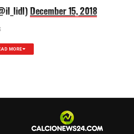
il_lidl)
December 15, 2018
S
EAD MORE