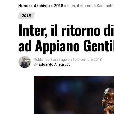
Home
»
Archivio
»
2018
»
Inter, il ritorno di Karam
2018
Inter, il ritorno
ad Appiano Genti
Published
8 anni ago
on
16 Dicembre 2018
By
Edoardo Allegrucci