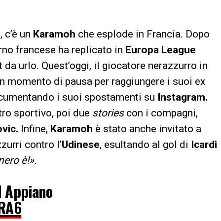
, c’è un
Karamoh
che esplode in Francia. Dopo
rno francese ha replicato in
Europa League
da urlo. Quest’oggi, il giocatore nerazzurro in
un momento di pausa per raggiungere i suoi ex
documentando i suoi spostamenti su
Instagram.
tro sportivo, poi due
stories
con i compagni,
vic.
Infine,
Karamoh
è stato anche invitato a
zurri contro l’
Udinese
, esultando al gol di
Icardi
ero è!».
 Appiano
ARA6