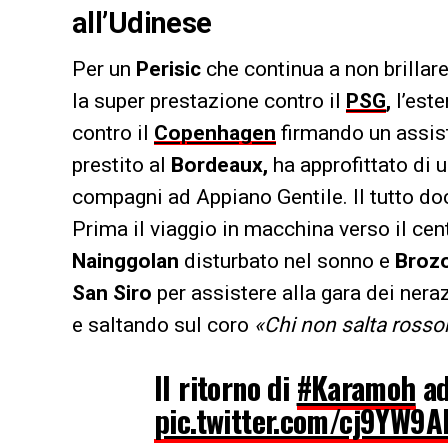
all’Udinese
Per un
Perisic
che continua a non brillare
la super prestazione contro il
PSG
,
l’este
contro il
Copenhagen
firmando un assist 
prestito al
Bordeaux,
ha approfittato di 
compagni ad Appiano Gentile. Il tutto 
Prima il viaggio in macchina verso il cen
Nainggolan
disturbato nel sonno e
Brozo
San Siro
per assistere alla gara dei neraz
e saltando sul coro
«Chi non salta rosson
Il ritorno di
#Karamoh
ad
pic.twitter.com/cj9YW9