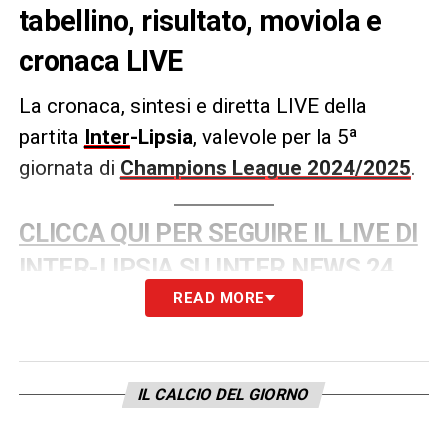
tabellino, risultato, moviola e
cronaca LIVE
La cronaca, sintesi e diretta LIVE della
partita
Inter
-Lipsia
, valevole per la 5ª
giornata di
Champions League 2024/2025
.
CLICCA QUI PER SEGUIRE IL LIVE DI
INTER-LIPSIA SU INTER NEWS 24
READ MORE
LA PLAYLIST DELLE NOSTRE TOP NEWS
IL CALCIO DEL GIORNO