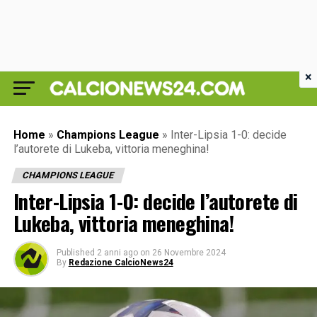
×
Home
»
Champions League
»
Inter-Lipsia 1-0: decide
l’autorete di Lukeba, vittoria meneghina!
CHAMPIONS LEAGUE
Inter-Lipsia 1-0: decide l’autorete di
Lukeba, vittoria meneghina!
Published
2 anni ago
on
26 Novembre 2024
By
Redazione CalcioNews24