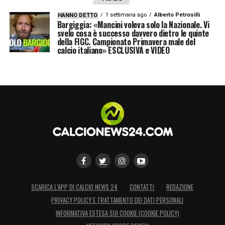
1 settimana ago
Alberto Petrosilli
HANNO DETTO
Bargiggia: «Mancini voleva solo la Nazionale. Vi
svelo cosa è successo davvero dietro le quinte
della FIGC. Campionato Primavera male del
calcio italiano» ESCLUSIVA e VIDEO
SCARICA L’APP DI CALCIO NEWS 24
CONTATTI
REDAZIONE
PRIVACY POLICY E TRATTAMENTO DEI DATI PERSONALI
INFORMATIVA ESTESA SUI COOKIE (COOKIE POLICY)