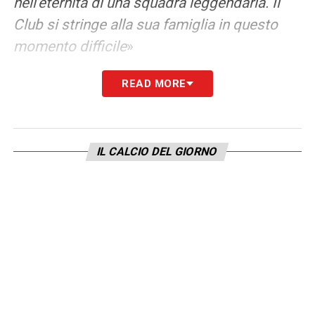
nell’eternitá di una squadra leggendaria. Il
Club si stringe alla sua famiglia in questo
momento difficile
»
READ MORE
LA PLAYLIST DELLE NOSTRE TOP NEWS
IL CALCIO DEL GIORNO