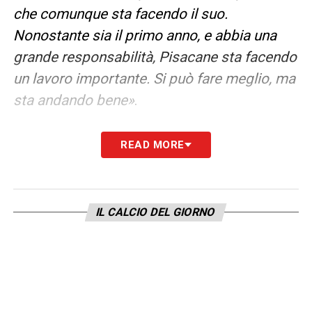
che comunque sta facendo il suo.
Nonostante sia il primo anno, e abbia una
grande responsabilità, Pisacane sta facendo
un lavoro importante. Si può fare meglio, ma
sta andando bene»
.
LEGGI ANCHE –
Ultime Notizie Serie A:
READ MORE
tutte le novità del giorno sul massimo
campionato italiano
IL CALCIO DEL GIORNO
Il calciomercato di gennaio regala sempre
delle buone occasioni. Al di là del
centrocampo, dove pensi che dovranno
arriva degli innesti?