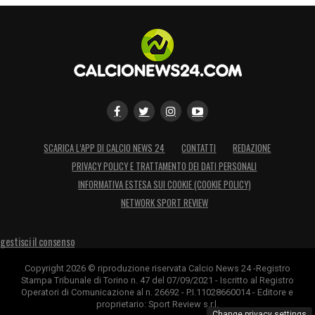
abbondanza potrebbe creare confusione.
Per cui si, ti dico che andrei a prendere un
giocatore di livello per la difesa»
.
Si delinea una lotta a tre tra Inter, Milan e
Napoli per lo scudetto. Chi vedi favorito?
La Lazio invece riuscirà a inserirsi nella
SCARICA L’APP DI CALCIO NEWS 24
CONTATTI
REDAZIONE
lotta per le coppe?
PRIVACY POLICY E TRATTAMENTO DEI DATI PERSONALI
INFORMATIVA ESTESA SUI COOKIE (COOKIE POLICY)
«Parlando di lotta per lo scudetto vedo
NETWORK SPORT REVIEW
favorito l’Inter e subito dietro Napoli e Milan.
Dico questo sia per il gioco che per
gestisci il consenso
l’organico della squadra di Chivu, lo stesso
Copyright 2026 © riproduzione riservata Calcio News 24 -Registro
per quanto riguarda il Napoli. Penso che ad
Stampa Tribunale di Torino n. 47 del 07/09/2021 - Iscritto al Registro
Operatori di Comunicazione al n. 26692 - P.I.11028660014 - Editore e
ora i nerazzurri in campo abbiano
proprietario: Sport Review s.r.l.
Change privacy settings