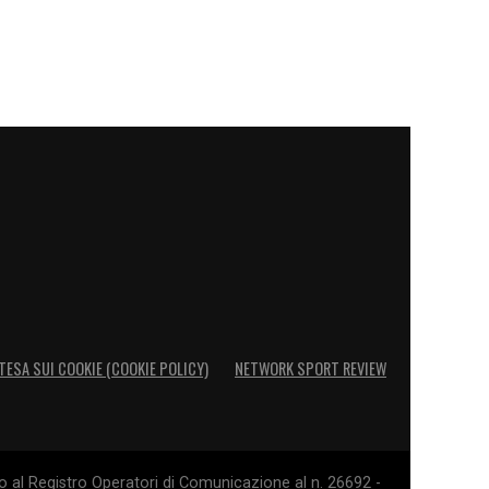
TESA SUI COOKIE (COOKIE POLICY)
NETWORK SPORT REVIEW
o al Registro Operatori di Comunicazione al n. 26692 -