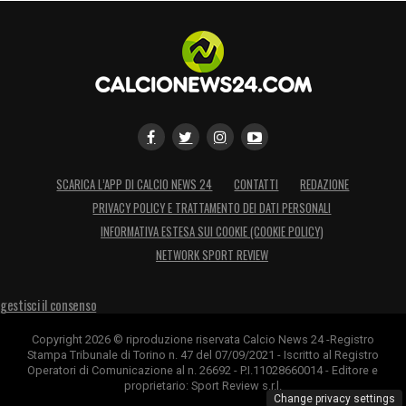
che insaccare
21′ –
OCCASIONE JUVE:
Fa tutto Cambiaso
e fa tutto benissimo. Contropiede portato
avanti magistralmente dal bianconero che
poi – peccando forse di egoismo – dai 25
metri sapara alto al posto che servire i due
SCARICA L’APP DI CALCIO NEWS 24
CONTATTI
REDAZIONE
compagni ai suoi lati.
PRIVACY POLICY E TRATTAMENTO DEI DATI PERSONALI
INFORMATIVA ESTESA SUI COOKIE (COOKIE POLICY)
27′ – Prova a riprendersi il Torino: dopo lo
NETWORK SPORT REVIEW
shock per il gol subito prova a rialzarsi la
formazione granata. La manovra dei ragazzi
gestisci il consenso
di Vanoli è spesso sterile e inconcludente
Copyright 2026 © riproduzione riservata Calcio News 24 -Registro
Stampa Tribunale di Torino n. 47 del 07/09/2021 - Iscritto al Registro
31′ – Ancora Cambiaso: altro contropiede
Operatori di Comunicazione al n. 26692 - P.I.11028660014 - Editore e
proprietario: Sport Review s.r.l.
gestito magistralmente dall’esterno.
Change privacy settings