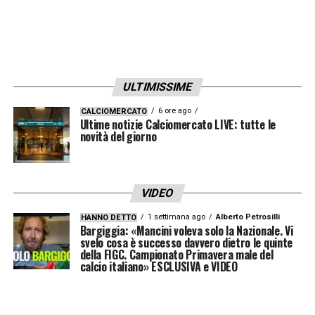
12′ – Partita maschia, dura, fin dall’avvio.
Non mancano i duelli fisici al centro del
campo
ULTIMISSIME
14′ – Angolo Toro: primo tiro dalla bandierina
6 ore ago
CALCIOMERCATO
Ultime notizie Calciomercato LIVE: tutte le
per i padroni di casa, interviene Perin a
novità del giorno
salvare la minaccia
⚽19′ – GOL DELLA JUVE
: Weah porta avanti
VIDEO
i bianconeri. Azione travolgente di Cambiaso
1 settimana ago
Alberto Petrosilli
HANNO DETTO
Bargiggia: «Mancini voleva solo la Nazionale. Vi
sulla fascia destra del campo, il suo cross
svelo cosa è successo davvero dietro le quinte
della FIGC. Campionato Primavera male del
viene deviato da Milinkovic che serve
calcio italiano» ESCLUSIVA e VIDEO
involontariamente Weah. L’esterno di Motta
a due passi (e con porta sguarnita) non può