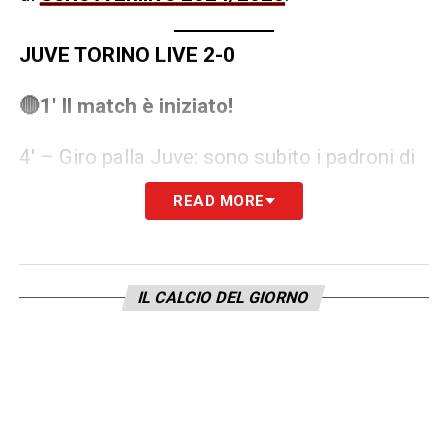
JUVE TORINO LIVE 2-0
🔴1′ Il match è iniziato!
4′ – Giro palla Juve: sono subito i padroni di
casa a voler fare la partita. Possesso della
READ MORE
Vecchia Signora in questi primi minuti
7′ – Atmosfera da brividi all’Allianz Stadium,
IL CALCIO DEL GIORNO
tutto esaurito il fortino bianconero. Più che
discreta la rappresentanza di tifosi granata
10′ – Crescono i granata. Ora è la squadra di
Vanoli a voler provare a fare la partita.
Difende con ordine la Juve