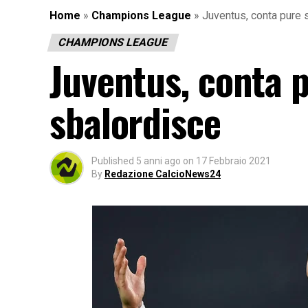
Home
»
Champions League
»
Juventus, conta pure s
CHAMPIONS LEAGUE
Juventus, conta p
sbalordisce
Published
5 anni ago
on
17 Febbraio 2021
By
Redazione CalcioNews24