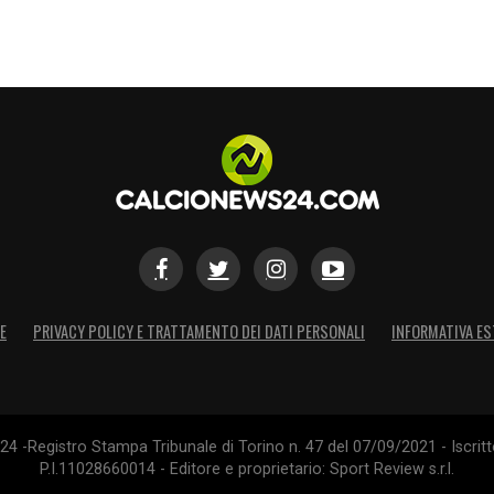
E
PRIVACY POLICY E TRATTAMENTO DEI DATI PERSONALI
INFORMATIVA ES
4 -Registro Stampa Tribunale di Torino n. 47 del 07/09/2021 - Iscritt
P.I.11028660014 - Editore e proprietario: Sport Review s.r.l.