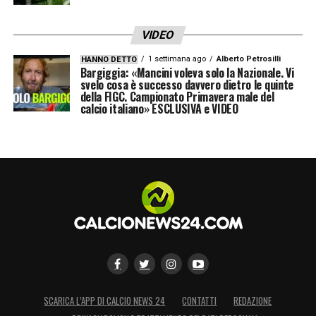
15 Kalulu
VIDEO
16 Di Gregorio
1 settimana ago
Alberto Petrosilli
HANNO DETTO
Bargiggia: «Mancini voleva solo la Nazionale. Vi
svelo cosa è successo davvero dietro le quinte
17 Adzic
della FIGC. Campionato Primavera male del
calcio italiano» ESCLUSIVA e VIDEO
18 Kostic
19 Thuram
20 Openda
21 Miretti
22 McKennie
SCARICA L’APP DI CALCIO NEWS 24
CONTATTI
REDAZIONE
23 Pinsoglio