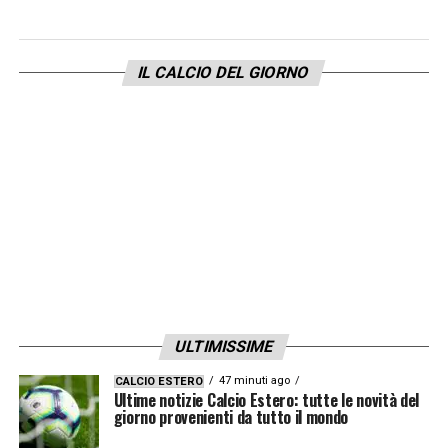
3 Bremer
4 Gatti
IL CALCIO DEL GIORNO
5 Locatelli
6 Kelly
7 Conceicao
8 Koopmeiners
10 Yildiz
ULTIMISSIME
11 Zhegrova
47 minuti ago
CALCIO ESTERO
Ultime notizie Calcio Estero: tutte le novità del
giorno provenienti da tutto il mondo
13 Boga