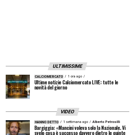
con la Juventus che dovrà pensare ad una
diversa operazione.
LA PLAYLIST DELLE NOSTRE TOP NEWS
ULTIMISSIME
1 ora ago
CALCIOMERCATO
Ultime notizie Calciomercato LIVE: tutte le
novità del giorno
VIDEO
1 settimana ago
Alberto Petrosilli
HANNO DETTO
Bargiggia: «Mancini voleva solo la Nazionale. Vi
svelo cosa è successo davvero dietro le quinte