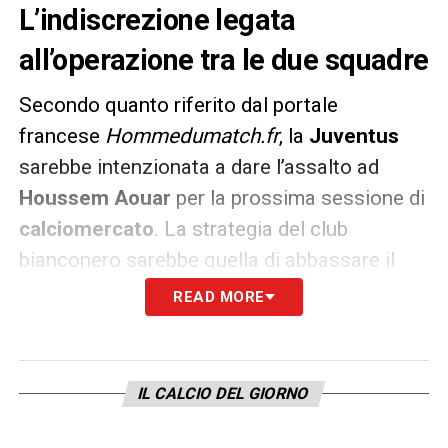
L’indiscrezione legata
all’operazione tra le due squadre
Secondo quanto riferito dal portale
francese
Hommedumatch.fr
, la
Juventus
sarebbe intenzionata a dare l’assalto ad
Houssem
Aouar
per la prossima sessione di
calciomercato
. La strategia del club
bianconero sarebbe quella di abbassare il
prezzo del cartellino inserendo
Mattia De
READ MORE
Sciglio
nell’affare, già in prestito al
Lione
.
Il presidente dei francesi,
Jean-Michel
IL CALCIO DEL GIORNO
Aulas
, sarebbe però contrario a questa
ipotesi. Nessuna contropartita per Aouar,