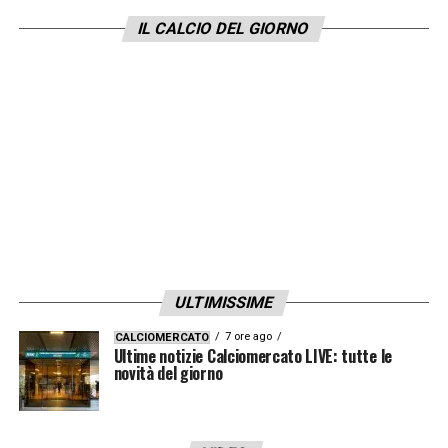
effettuati, vincendo ben due duelli su tre
IL CALCIO DEL GIORNO
giocat
i. L’ex difensore rossonero ha
effettuato anche
due recuperi senza subire
dribbling
. La
Juventus
e Thiago Motta si
godono Kalulu, che ha fatto sicuramente
mangiare le mani ai tanti tifosi del Milan
presenti allo stadio.
LA PLAYLIST DELLE NOSTRE TOP NEWS
ULTIMISSIME
7 ore ago
CALCIOMERCATO
Ultime notizie Calciomercato LIVE: tutte le
novità del giorno