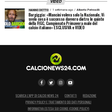
VIDEO
1 settimana ago
Alberto Petrosilli
HANNO DETTO
Bargiggia: «Mancini voleva solo la Nazionale. Vi
svelo cosa è successo davvero dietro le quinte
della FIGC. Campionato Primavera male del
calcio italiano» ESCLUSIVA e VIDEO
SCARICA L’APP DI CALCIO NEWS 24
CONTATTI
REDAZIONE
PRIVACY POLICY E TRATTAMENTO DEI DATI PERSONALI
INFORMATIVA ESTESA SUI COOKIE (COOKIE POLICY)