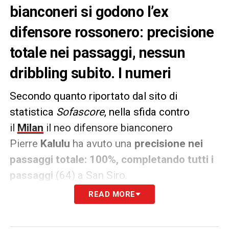
bianconeri si godono l’ex
difensore rossonero: precisione
totale nei passaggi, nessun
dribbling subito. I numeri
Secondo quanto riportato dal sito di
statistica
Sofascore
, nella sfida contro
il
Milan
il neo difensore bianconero
Pierre
Kalulu
ha avuto una
precisione nei
passaggi totale: 100%, completando tutti i
passaggi
(64) a San Siro.
READ MORE
Non finisce qua però, infatti, il francese ha
anche completato tutti i
lanci lunghi