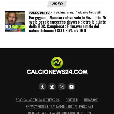
VIDEO
1 settimana ago
Alberto Petrosilli
HANNO DETTO
Bargiggia: «Mancini voleva solo la Nazionale. Vi
svelo cosa è successo davvero dietro le quinte
della FIGC. Campionato Primavera male del
calcio italiano» ESCLUSIVA e VIDEO
SCARICA L’APP DI CALCIO NEWS 24
CONTATTI
REDAZIONE
PRIVACY POLICY E TRATTAMENTO DEI DATI PERSONALI
INFORMATIVA ESTESA SUI COOKIE (COOKIE POLICY)