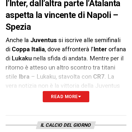
l’Inter, dall’altra parte l’Atalanta
aspetta la vincente di Napoli –
Spezia
Anche la
Juventus
si iscrive alle semifinali
di
Coppa Italia
, dove affronterà l’
Inter
orfana
di
Lukaku
nella sfida di andata. Mentre per il
ritorno è atteso un altro scontro tra titani
stile
Ibra
– Lukaku, stavolta con
CR7
. La
vera notizia non è la vittoria della Juventus
contro la
Spal
, ma come è arrivata: senza
READ MORE
Cristiano e con un’età media della linea
difensiva di 21 anni e 85 giorni, alla faccia
del ricambio generazionale. La Juve, però,
IL CALCIO DEL GIORNO
oltre che su un esercito di giovani promesse