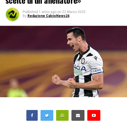
scelte di un allenatore»
Published
1 anno ago
on
22 Marzo 2025
By
Redazione CalcioNews24