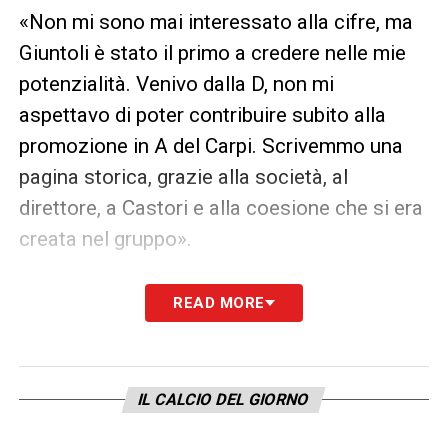
«Non mi sono mai interessato alla cifre, ma
Giuntoli è stato il primo a credere nelle mie
potenzialità. Venivo dalla D, non mi
aspettavo di poter contribuire subito alla
promozione in A del Carpi. Scrivemmo una
pagina storica, grazie alla società, al
direttore, a Castori e alla coesione che si era
creata nel gruppo».
L’UDINESE
– «Nell’Udinese mi sono
READ MORE
consacrato attaccante di Serie A. Sono
cresciuto sotto tutti i punti di vista in un club
organizzatissimo che mette ogni calciatore
IL CALCIO DEL GIORNO
nelle condizioni di dare il massimo. In
nazionale ho avuto il privilegio di restare