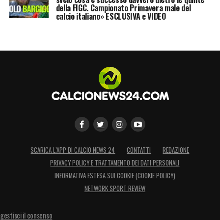
della FIGC. Campionato Primavera male del
dobbiamo approdare a tutti i costi nei
calcio italiano» ESCLUSIVA e VIDEO
playoff. Dispiace che nel girone di andata sia
stato sciupato qualche punto. Ma ora viene il
bello, e dobbiamo dare il meglio»
LA PLAYLIST DELLE NOSTRE TOP NEWS
SCARICA L’APP DI CALCIO NEWS 24
CONTATTI
REDAZIONE
PRIVACY POLICY E TRATTAMENTO DEI DATI PERSONALI
INFORMATIVA ESTESA SUI COOKIE (COOKIE POLICY)
NETWORK SPORT REVIEW
gestisci il consenso