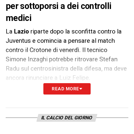
per sottoporsi a dei controlli
medici
La
Lazio
riparte dopo la sconfitta contro la
Juventus e comincia a pensare al match
contro il Crotone di venerdì. Il tecnico
Simone Inzaghi potrebbe ritrovare Stefan
Radu sul centrosinistra della difesa, ma deve
ancora rinunciare a Luiz Felipe.
READ MORE
Intanto
Akpa Akpro
si è recato nel
pomeriggio presso la clinica
Paideia
per dei
controlli medici non ancora precisati.
IL CALCIO DEL GIORNO
LA PLAYLIST DELLE NOSTRE TOP NEWS