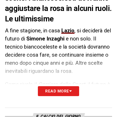
aggiustare la rosa in alcuni ruoli.
Le ultimissime
A fine stagione, in casa
Lazio
, si deciderà del
futuro di
Simone Inzaghi
e non solo. Il
tecnico biancoceleste e la società dovranno
decidere cosa fare, se continuare insieme o
meno dopo cinque anni e più. Altre scelte
inevitabili riguardano la rosa.
Come rivela il
Corriere dello Sport
, il futuro è
READ MORE
tutto da costruire e la squadra da
ringiovanire. Ci sono poi alcuni “equivoci”
che vanno chiariti. Bisogna capire chi sarà il
portiere nella prossima stagione e
IL CALCIO DEL GIORNO