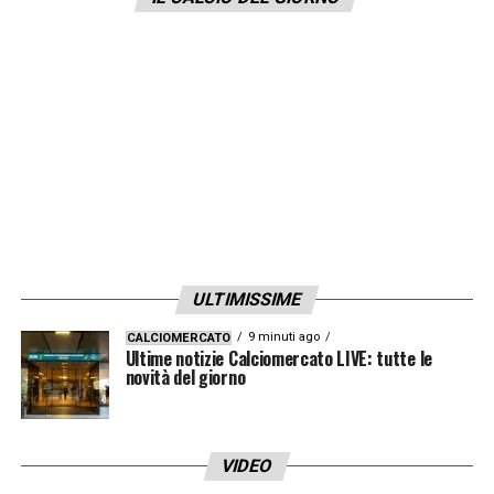
soprattutto valutare cosa fare
con
Strakosha
. Il dualismo
Caicedo-
Muriqi
andrà poi risolto e alcuni ruoli
andranno rinforzati
LA PLAYLIST DELLE NOSTRE TOP NEWS
ULTIMISSIME
9 minuti ago
CALCIOMERCATO
Ultime notizie Calciomercato LIVE: tutte le
novità del giorno
VIDEO