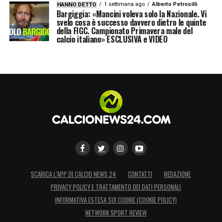
1 settimana ago
Alberto Petrosilli
HANNO DETTO
Bargiggia: «Mancini voleva solo la Nazionale. Vi
svelo cosa è successo davvero dietro le quinte
della FIGC. Campionato Primavera male del
calcio italiano» ESCLUSIVA e VIDEO
SCARICA L’APP DI CALCIO NEWS 24
CONTATTI
REDAZIONE
PRIVACY POLICY E TRATTAMENTO DEI DATI PERSONALI
INFORMATIVA ESTESA SUI COOKIE (COOKIE POLICY)
NETWORK SPORT REVIEW